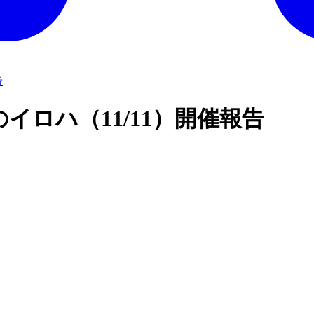
告
ロハ（11/11）開催報告