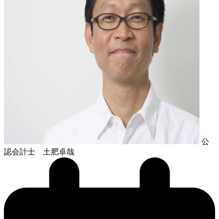
公
認会計士 土肥卓哉