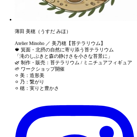
薄田 美穂（うすだ みほ）
Atelier Minoho ／ 美乃穂【苔テラリウム】
🍁 箕面・北摂の自然に寄り添う苔テラリウム
「滝のしぶきと森の静けさを小さな苔景に」
🌿 制作・販売：苔テラリウム / ミニチュアフィギュア
🌱 ワークショップ開催
⚪︎ 美：造形美
⚪︎ 乃：繋がり
⚪︎ 穂：実りと豊かさ