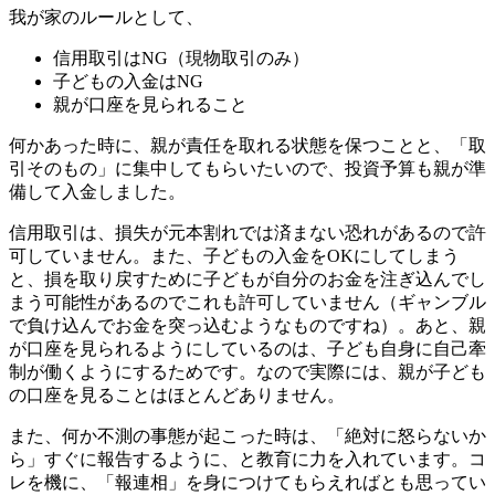
我が家のルールとして、
信用取引はNG（現物取引のみ）
子どもの入金はNG
親が口座を見られること
何かあった時に、親が責任を取れる状態を保つことと、「取
引そのもの」に集中してもらいたいので、投資予算も親が準
備して入金しました。
信用取引は、損失が元本割れでは済まない恐れがあるので許
可していません。また、子どもの入金をOKにしてしまう
と、損を取り戻すために子どもが自分のお金を注ぎ込んでし
まう可能性があるのでこれも許可していません（ギャンブル
で負け込んでお金を突っ込むようなものですね）。あと、親
が口座を見られるようにしているのは、子ども自身に自己牽
制が働くようにするためです。なので実際には、親が子ども
の口座を見ることはほとんどありません。
また、何か不測の事態が起こった時は、「絶対に怒らないか
ら」すぐに報告するように、と教育に力を入れています。コ
レを機に、「報連相」を身につけてもらえればとも思ってい